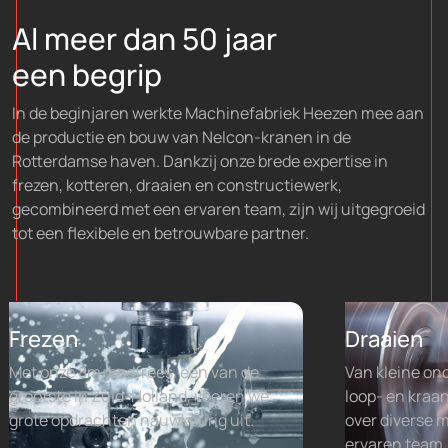
Al meer dan 50 jaar
een begrip
In de beginjaren werkte Machinefabriek Heezen mee aan
de productie en bouw van Nelcon-kranen in de
Rotterdamse haven. Dankzij onze brede expertise in
frezen, kotteren, draaien en constructiewerk,
gecombineerd met een ervaren team, zijn wij uitgegroeid
tot een flexibele en betrouwbare partner.
Frezen
Draaien
Met onze 8m-bedfrees, een van de
Van kleine on
grootste in Zuid-Holland, voeren we
loop- en kraa
grote opdrachten nauwkeurig uit.
over diverse 
ervaren team.